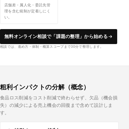
店舗差・属人化・委託先管
理を含む統制が定着しにく
い。
無料オンライン相談で「課題の整理」から始める
相談では、進め方・体制・概算スコープまで30分で整理します。
粗利インパクトの分解（概念）
食品ロス削減をコスト削減で終わらせず、欠品（機会損
失）の減少による売上機会の回復まで含めて設計しま
す。