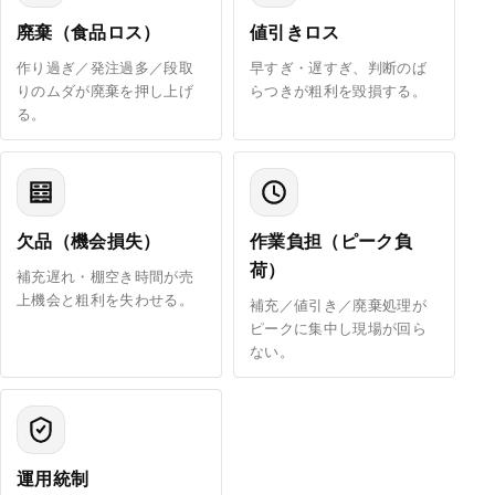
廃棄（食品ロス）
値引きロス
作り過ぎ／発注過多／段取
早すぎ・遅すぎ、判断のば
りのムダが廃棄を押し上げ
らつきが粗利を毀損する。
る。
欠品（機会損失）
作業負担（ピーク負
荷）
補充遅れ・棚空き時間が売
上機会と粗利を失わせる。
補充／値引き／廃棄処理が
ピークに集中し現場が回ら
ない。
運用統制