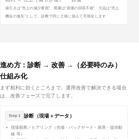
値引きは“売上の減少要因”、廃棄は“原価の回収不能”、欠品は“売上
機会の逸失”として、診断で同じ土俵に揃えて可視化します
進め方：診断 → 改善 →（必要時のみ）
仕組み化
まず粗利に効くところまで。運用改善で解決できる場合
は、改善フェーズで完了します。
診断（現場＋データ）
Step 1
現場観察／ヒアリング（売場・バックヤード・厨房・提供動
線 等）