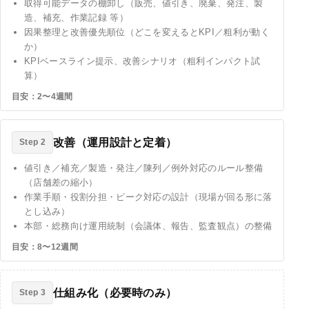
取得可能データの棚卸し（販売、値引き、廃棄、発注、製
造、補充、作業記録 等）
因果整理と改善優先順位（どこを変えるとKPI／粗利が動く
か）
KPIベースライン提示、改善シナリオ（粗利インパクト試
算）
目安：2〜4週間
改善（運用設計と定着）
Step 2
値引き／補充／製造・発注／陳列／例外対応のルール整備
（店舗差の縮小）
作業手順・役割分担・ピーク対応の設計（現場が回る形に落
とし込み）
本部・総務向け運用統制（会議体、報告、監査観点）の整備
目安：8〜12週間
仕組み化（必要時のみ）
Step 3