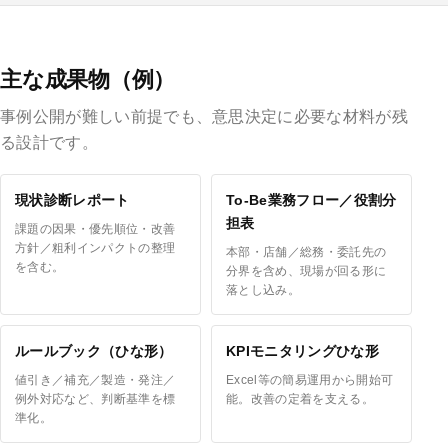
主な成果物（例）
事例公開が難しい前提でも、意思決定に必要な材料が残
る設計です。
現状診断レポート
To-Be業務フロー／役割分
担表
課題の因果・優先順位・改善
方針／粗利インパクトの整理
本部・店舗／総務・委託先の
を含む。
分界を含め、現場が回る形に
落とし込み。
ルールブック（ひな形）
KPIモニタリングひな形
値引き／補充／製造・発注／
Excel等の簡易運用から開始可
例外対応など、判断基準を標
能。改善の定着を支える。
準化。