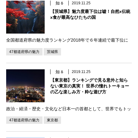
2019.11.25
【茨城県】魅力度最下位は嘘！自然x伝統
x食が最高なひたちの国
全国都道府県の魅力度ランキング2018年で６年連続で最下位に
なってしまった茨城県ですが、魅力がないというのは本当なので
47都道府県の魅力
茨城県
しょうか。 近年では、春のひたち海浜公園のネモフィラ畑が絶
景スポットとして毎年話題にあがります。 訪れ […]
2019.11.25
【東京都】ランキングで見る意外と知ら
ない東京の真実！ 世界の憧れトーキョー
の乙な楽しみ方・粋な遊び方
政治・経済・歴史・文化など日本一の首都として、世界でもトッ
プクラスの主要都市東京は、今や世界から熱い視線が注がれる
47都道府県の魅力
東京都
「一生に一度は行きたい町」に挙げられています。東京にいると
ついつい見逃しがちな「東京のリアルな姿」を、各種 […]