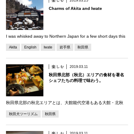
2019.03.25
Charms of Akita and Iwate
I was whisked away to Northern Japan for a few short days this
March. Thanks to a concerted effort by small bu […]
Akita
English
Iwate
岩手県
秋田県
2019.03.11
秋田県北部（秋北）エリアの食材を著名
シェフたちの料理で味わう。
秋田県北部の秋北エリアとは、大館能代空港もある大館・北秋
田・小坂・上小阿仁のこと。自然ゆたかなエリアで、十和田湖な
秋田犬ツーリズム
秋田県
どもあるほか、きりたんぽをはじめとする郷土食、そして、平昌
五輪女子フィギュア金メダリストのアリーナ・ザギト […]
2019.03.11