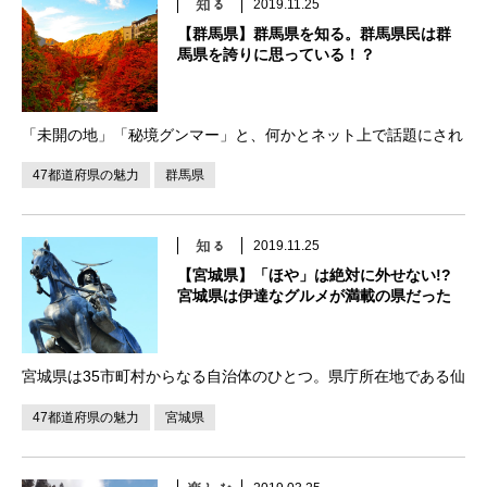
2019.11.25
【群馬県】群馬県を知る。群馬県民は群
馬県を誇りに思っている！？
「未開の地」「秘境グンマー」と、何かとネット上で話題にされ
る群馬県。しかし、平成29年の群馬県の「県政県民意識調査アン
47都道府県の魅力
群馬県
ケート」では県民の60％以上が「群馬県を他県に自慢できる」と
回答しています。どんな魅力があるのでしょう […]
2019.11.25
【宮城県】「ほや」は絶対に外せない!?
宮城県は伊達なグルメが満載の県だった
宮城県は35市町村からなる自治体のひとつ。県庁所在地である仙
台市は、伊達政宗の時代から東北地方の中心都市として発展して
47都道府県の魅力
宮城県
きました。そのほか、石巻市、白石市、気仙沼市、蔵王町など、
観光地としての知名度が高いエリアも含まれてい […]