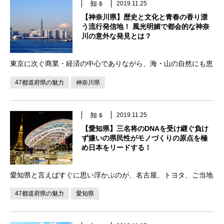
2019.11.25
【神奈川県】歴史と文化と青春の香り漂
う流行発信地！ 風光明媚で都会的な神奈
川の意外な発見とは？
東京に次ぐ商業・経済の中心でありながら、海・山の自然にも恵
まれ、住みやすい県ベスト3に入る神奈川県は、鎌倉以降の古い
47都道府県の魅力
神奈川県
歴史があり、明治以降の文明開化の発祥地として数々の流行を生
み出し、多くの文化人に愛されてきました。世代を […]
2019.11.25
【愛知県】三名将のDNAを受け継ぐ負け
ず嫌いの県民性がモノづくりの原点を極
め日本をリードする！
愛知県と言えばすぐに思い浮かぶのが、名古屋、トヨタ、ご当地
グルメぐらいで、他の大都市県と比べると観光名所や特徴が少な
47都道府県の魅力
愛知県
いイメージがあります。しかし戦国時代から脈々と受け継がれる
実力と底力は、日本を引っ張るほどのパワーを秘め […]