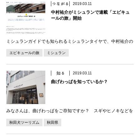
2019.03.11
中村祐介がミシュランで連載「エピキュ
ールの旅」開始
ミシュランガイドでも知られるミシュランタイヤで、中村祐介の
「エピキュールの旅」という連載がはじまりました。エピキュー
エピキュールの旅
ミシュラン
ルというのは、美食家とか食道楽とかを意味します。第一回は、
鯖街道編です。鯖街道を車で走りながら、京都いづ […]
2019.03.11
曲げわっぱを知っているか？
みなさんは、曲げわっぱをご存知ですか？ スギやヒノキなどを
曲げて作られる木製の箱です。各地の伝統工芸品としてあるので
秋田犬ツーリズム
秋田県
すが、今回は秋田県大館市の大館曲げわっぱを作る体験をしてき
ました。 教えてくれたのは、大館曲げわっぱの、 […]