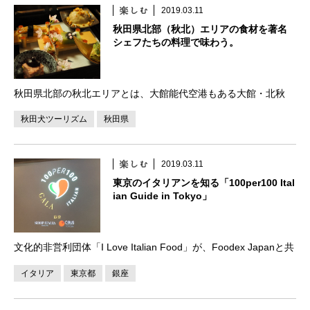
2019.03.11
秋田県北部（秋北）エリアの食材を著名
シェフたちの料理で味わう。
秋田県北部の秋北エリアとは、大館能代空港もある大館・北秋
田・小坂・上小阿仁のこと。自然ゆたかなエリアで、十和田湖な
秋田犬ツーリズム
秋田県
どもあるほか、きりたんぽをはじめとする郷土食、そして、平昌
五輪女子フィギュア金メダリストのアリーナ・ザギト […]
2019.03.11
東京のイタリアンを知る「100per100 Ital
ian Guide in Tokyo」
文化的非営利団体「I Love Italian Food」が、Foodex Japanと共
同で料理ガイド『100per100 Italian Guide in Tokyo』の発表会を
イタリア
東京都
銀座
兼ねた記念ディナーを開催。ということで […]